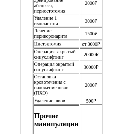
дренирование
2000₽
абсцесса,
периостотомия
Удаление 1
3000₽
имплантата
Лечение
1500₽
перикоронарита
Цистэктомия
от 3000₽
Операция закрытый
20000₽
синуслифтинг
Операция окрытый
30000₽
синуслифтинг
Остановка
кровотечения с
2000₽
наложение швов
(ПХО)
Удаление швов
500₽
Прочие
манипуляции