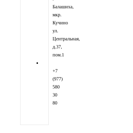
Балашиха,
мкр.
Кучино
ул.
Центральная,
д.37,
пом.1
+7
(977)
580
30
80