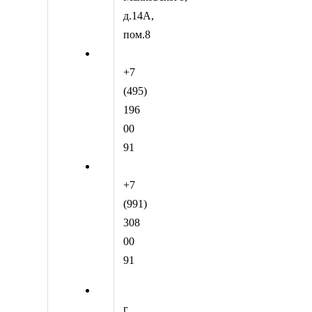
д.14А,
пом.8
+7
(495)
196
00
91
+7
(991)
308
00
91
г