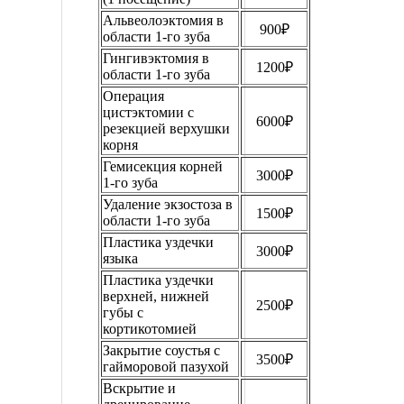
Альвеолоэктомия в
900₽
области 1-го зуба
Гингивэктомия в
1200₽
области 1-го зуба
Операция
цистэктомии с
6000₽
резекцией верхушки
корня
Гемисекция корней
3000₽
1-го зуба
Удаление экзостоза в
1500₽
области 1-го зуба
Пластика уздечки
3000₽
языка
Пластика уздечки
верхней, нижней
2500₽
губы с
кортикотомией
Закрытие соустья с
3500₽
гайморовой пазухой
Вскрытие и