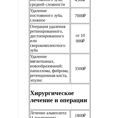
средней сложности
Удаление
постоянного зуба,
7000₽
сложное
Операция удаления
ретинированного,
от 10
дистопированного
или
000₽
сверхкомплектного
зуба
Удаление
мягкотканых,
новообразований:
3500₽
папиллома, фиброма,
ретенционная киста,
эпулис
Хирургическое
лечение и операции
Лечение альвеолита
1800₽
(1 посещение)