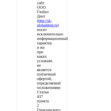
сайт
ООО
Глобал
Дент
(
http://sk-
globaldent.ru
)
носит
исключительно
информационный
характер
и ни
при
каких
условиях
не
является
публичной
офертой,
определяемой
положениями
Статьи
437
пункта
2
Гражданского