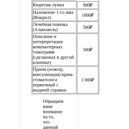
Кюретаж лунки
900₽
Наложение 1-го шва
1000₽
(Викрил)
Лечебная повязка
500₽
(Альвожель)
Описание и
интерпретация
компьютерных
500₽
томограмм
(сделанных в другой
клинике)
Прием (осмотр,
консультация) врача-
стоматолога
1 000₽
первичный с
выдачей справки
Обращаем
ваше
внимание
на то,
что
данный